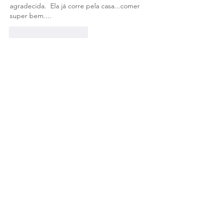
agradecida.  Ela já corre pela casa...comer 
super bem....
Curtir
Responder
Tratamento antiviral para a peritonite
infecciosa felina (PIF), o calicivírus felino
(FCV) e o herpesvírus felino (FHV-1), com
envio para todo o Brasil.
92%
100.00
0+
Taxa de sucesso
na PIF
Gatos tratados
2019
84 dias