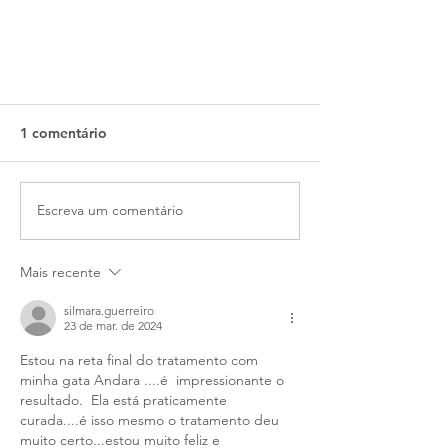
1 comentário
Escreva um comentário
Mais recente
Diagnosticando a PIF úmida:
sintomas, diagnóstico e
silmara.guerreiro
23 de mar. de 2024
tratamento com CURA PIF™
BRASIL
Estou na reta final do tratamento com 
minha gata Andara ....é  impressionante o 
resultado.  Ela está praticamente 
curada....é isso mesmo o tratamento deu 
muito certo...estou muito feliz e 