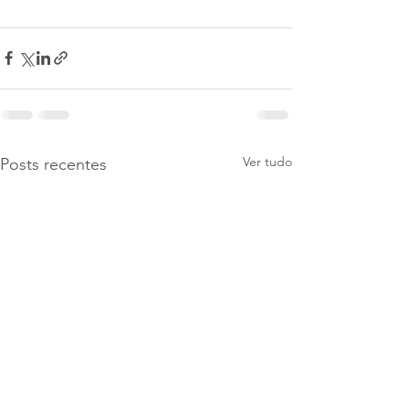
é pif seca , tratamento pif
Ver tudo
Posts recentes