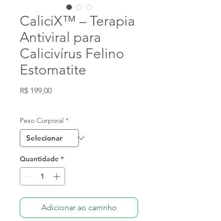
CaliciX™ – Terapia
Antiviral para
Calicivírus Felino
Estomatite
Preço
R$ 199,00
IPI / ICMS / ISS incl.
Peso Corporal
*
Quantidade
*
Adicionar ao carrinho