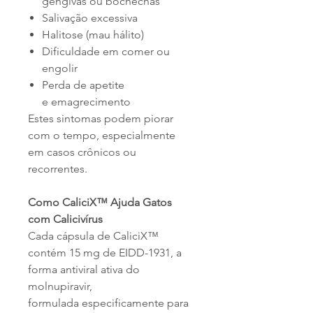
gengivas ou bochechas
Salivação excessiva
Halitose (mau hálito)
Dificuldade em comer ou
engolir
Perda de apetite
e emagrecimento
Estes sintomas podem piorar
com o tempo, especialmente
em casos crônicos ou
recorrentes.
Como CaliciX™ Ajuda Gatos
com Calicivírus
Cada cápsula de CaliciX™
contém 15 mg de EIDD-1931, a
forma antiviral ativa do
molnupiravir,
formulada especificamente para