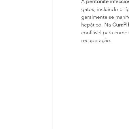
A 
peritonite infeccios
gatos, incluindo o 
geralmente se manif
hepático. Na 
CuraPI
confiável para comba
recuperação.