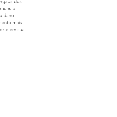
órgãos dos 
omuns e 
ca dano 
mento mais 
orte em sua 