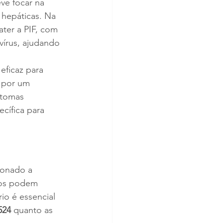
ve focar na 
hepáticas. Na 
ter a PIF, com 
vírus, ajudando 
eficaz para 
 por um 
ntomas 
cífica para 
ionado a 
tos podem 
o é essencial 
524
 quanto as 