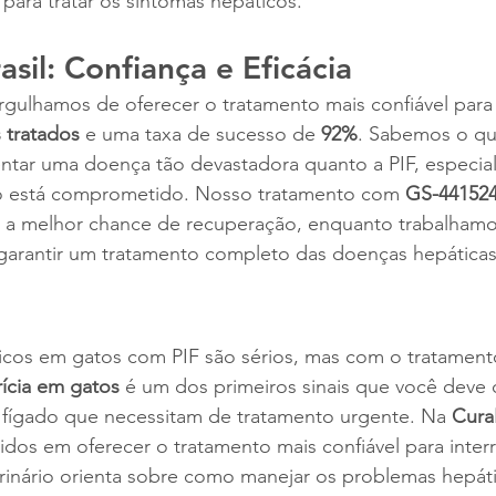
para tratar os sintomas hepáticos.
sil: Confiança e Eficácia
rgulhamos de oferecer o tratamento mais confiável para 
 tratados
 e uma taxa de sucesso de 
92%
. Sabemos o quã
rentar uma doença tão devastadora quanto a PIF, especi
o está comprometido. Nosso tratamento com 
GS-44152
o a melhor chance de recuperação, enquanto trabalhamo
 garantir um tratamento completo das doenças hepáticas 
cos em gatos com PIF são sérios, mas com o tratamen
rícia em gatos
 é um dos primeiros sinais que você deve o
 fígado que necessitam de tratamento urgente. Na 
Cura
os em oferecer o tratamento mais confiável para interr
rinário orienta sobre como manejar os problemas hepát