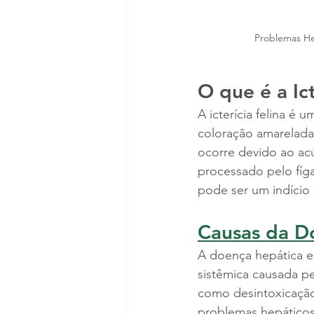
Problemas He
O que é a Ict
A icterícia felina é u
coloração amarelada
ocorre devido ao ac
processado pelo fíg
pode ser um indício 
Causas da D
A doença hepática 
sistêmica causada pel
como desintoxicação
problemas hepáticos