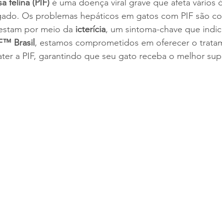
a felina (PIF)
 é uma doença viral grave que afeta vários 
fígado. Os problemas hepáticos em gatos com PIF são c
estam por meio da 
icterícia
, um sintoma-chave que indi
F™ Brasil
, estamos comprometidos em oferecer o trata
ter a PIF, garantindo que seu gato receba o melhor sup