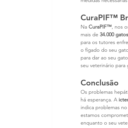
medidas necessárias 
CuraPIF™ Bra
Na 
CuraPIF™
, nos o
mais de 
34.000 gatos
para os tutores enf
o fígado do seu gat
para dar ao seu gat
seu veterinário para
Conclusão
Os problemas hepáti
há esperança. A 
icte
indica problemas no
estamos comprometid
enquanto o seu vete