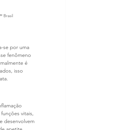
 Brasil
iza-se por uma 
Esse fenômeno 
rmalmente é 
ados, isso 
ata.
nflamação 
funções vitais, 
ue desenvolvem 
e apetite, 