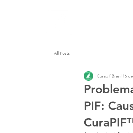
Inicio
Trata
All Posts
Curapif Brasil
16 de
Problem
PIF: Cau
CuraPIF™