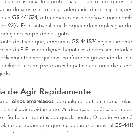
, quando associado a problemas hepáticos em gatos, de
icação do vírus e no manejo adequado das complicações 
os o 
GS-441524
, o tratamento mais confiável para comba
 de 92%. Esse antiviral atua bloqueando a replicação do 
 doença no corpo do seu gato.
tante destacar que, embora o 
GS-441524
 seja altamente 
ssão da PIF, as condições hepáticas devem ser tratadas
medicamentos adequados, conforme a gravidade dos si
 incluir o uso de protetores hepáticos ou uma dieta espe
gado.
ia de Agir Rapidamente
ntar 
olhos amarelados
 ou qualquer outro sintoma relac
, é vital agir rapidamente. As doenças hepáticas em ga
e não forem tratadas adequadamente. O apoio veterinári
plano de tratamento que inclua tanto o antiviral 
GS-441