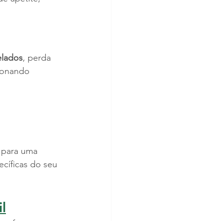
elados
, perda 
cionando 
 para uma 
cíficas do seu 
l