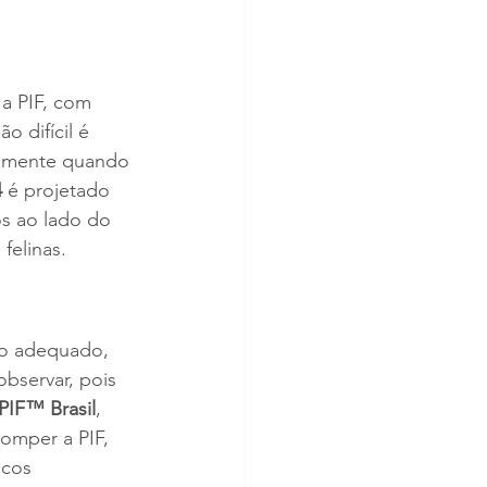
a PIF, com 
o difícil é 
almente quando 
4
 é projetado 
s ao lado do 
felinas.
to adequado, 
bservar, pois 
PIF™ Brasil
, 
omper a PIF, 
icos 