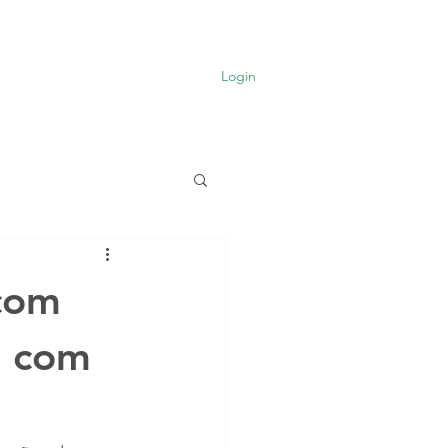
FHV
Mais
Login
com
s com