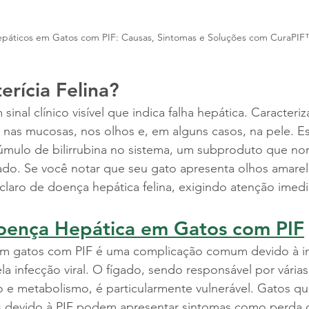
páticos em Gatos com PIF: Causas, Sintomas e Soluções com CuraPIF™
erícia Felina?
m sinal clínico visível que indica falha hepática. Caracter
 nas mucosas, nos olhos e, em alguns casos, na pele. 
úmulo de bilirrubina no sistema, um subproduto que no
ado. Se você notar que seu gato apresenta olhos amarel
claro de doença hepática felina, exigindo atenção imedi
oença Hepática em Gatos com PIF
em gatos com PIF é uma complicação comum devido à i
a infecção viral. O fígado, sendo responsável por várias 
 e metabolismo, é particularmente vulnerável. Gatos q
 devido à PIF podem apresentar sintomas como perda d