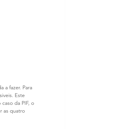
 a fazer. Para 
iveis. Este 
 caso da PIF, o 
r as quatro 