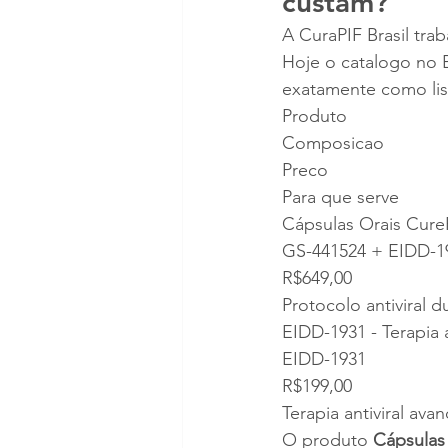
custam?
A CuraPIF Brasil tra
Hoje o catalogo no B
exatamente como lis
Produto
Composicao
Preco
Para que serve
Cápsulas Orais Cure
GS-441524 + EIDD-1
R$649,00
Protocolo antiviral 
EIDD-1931 - Terapia a
EIDD-1931
R$199,00
Terapia antiviral av
O produto 
Cápsulas