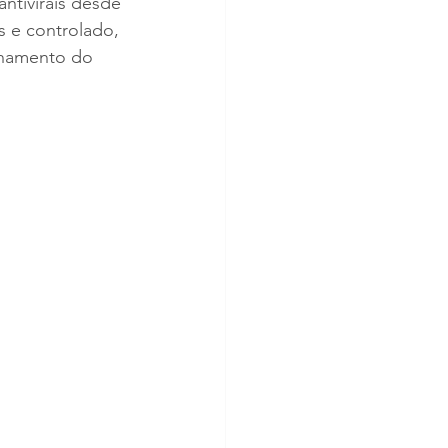
ntivirais desde 
us e controlado, 
nhamento do 