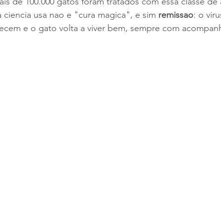
ais de 100.000 gatos foram tratados com essa classe de a
a ciencia usa nao e "cura magica", e sim 
remissao
: o vir
recem e o gato volta a viver bem, sempre com acompa