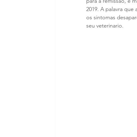
para a remissao, e m
2019. A palavra que 
os sintomas desapa
seu veterinario.