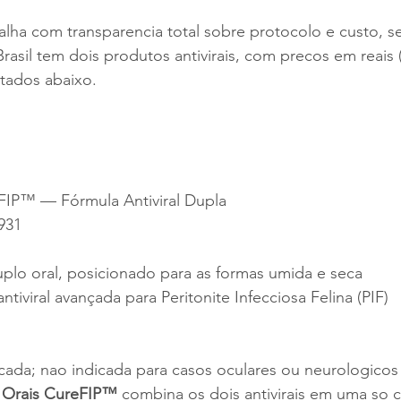
balha com transparencia total sobre protocolo e custo, s
rasil tem dois produtos antivirais, com precos em reais 
tados abaixo.
FIP™ — Fórmula Antiviral Dupla
931
duplo oral, posicionado para as formas umida e seca
ntiviral avançada para Peritonite Infecciosa Felina (PIF)
ancada; nao indicada para casos oculares ou neurologicos
 Orais CureFIP™
 combina os dois antivirais em uma so c