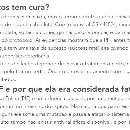
tos tem cura?
a doenca sem saida, mas o termo correto que a ciencia 
o de garantia absoluta. Com o antiviral GS-441524, muit
mpleta, voltam a comer, ganhar peso e brincar, e perm
 do protocolo. As evidencias mostram que a PIF, antes f
oje tem uma taxa de sucesso (success rate) alta quando 
upervisao veterinaria.
te: o desfecho depende de iniciar o tratamento certo, 
a e pelo tempo certo. Quanto antes o tratamento comeca
ltados.
F e por que ela era considerada fa
osa Felina (PIF) e uma doenca causada por uma mutacao 
comum no intestino dos gatos. Na maioria dos gatos ess
lguns ele sofre uma mutacao e passa a atacar o sistema
ito tempo nao existia antiviral eficaz disponivel, e por 
.