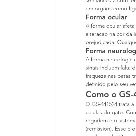
se manifesta com febr
em orgaos como figad
Forma ocular
A forma ocular afeta 
alteracao na cor da 
prejudicada. Qualqu
Forma neurolog
A forma neurologica
sinais incluem falta
fraqueza nas patas t
definido pelo seu vet
Como o GS-4
O GS-441524 trata a 
celulas do gato. Com
regridem e o sistem
(remission). Esse e 