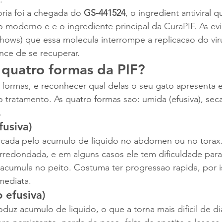
ria foi a chegada do 
GS-441524
, o ingredient antiviral 
 moderno e e o ingrediente principal da CuraPIF. As evi
hows) que essa molecula interrompe a replicacao do vir
nce de se recuperar.
 quatro formas da PIF?
formas, e reconhecer qual delas o seu gato apresenta e
 tratamento. As quatro formas sao: umida (efusiva), seca 
.
usiva)
cada pelo acumulo de liquido no abdomen ou no torax.
arredondada, e em alguns casos ele tem dificuldade para 
acumula no peito. Costuma ter progressao rapida, por i
mediata.
 efusiva)
duz acumulo de liquido, o que a torna mais dificil de dia