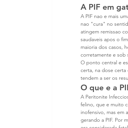
A PIF em ga
A PIF nao e mais um
nao "cura" no sentid
atingem remissao co
saudaveis apos o fim
maioria dos casos, h
corretamente e sob s
O ponto central e es
certa, na dose cert
tendem a ser os resu
O que e a PI
A Peritonite Infecci
felino, que e muito 
inofensivo, mas em a
gerando a PIF. Por mu
era considerada fatal