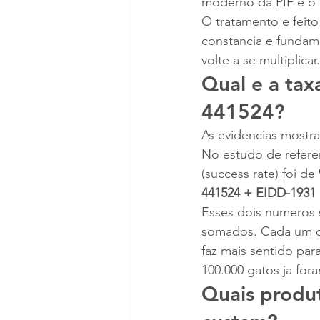
moderno da PIF e o i
O tratamento e feito
constancia e fundame
volte a se multiplicar.
Qual e a ta
441524?
As evidencias mostra
No estudo de refere
(success rate) foi de 
441524 + EIDD-1931 
Esses dois numeros 
somados. Cada um des
faz mais sentido par
100.000 gatos ja for
Quais produt