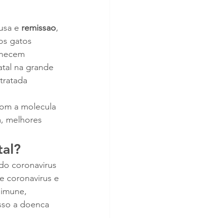
usa e 
remissao
, 
os gatos 
anecem 
atal na grande 
tratada 
com a molecula 
, melhores 
tal?
do coronavirus 
e coronavirus e 
 imune, 
isso a doenca 