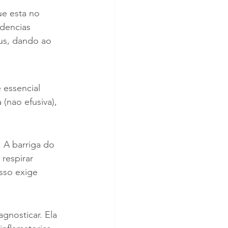
que esta no 
dencias 
us, dando ao 
 essencial 
(nao efusiva), 
 A barriga do 
respirar 
sso exige 
gnosticar. Ela 