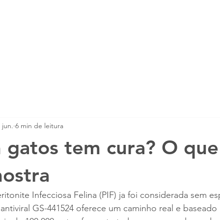
mento PIF
Tratamento FCV
Tratamento 
 jun.
6 min de leitura
 gatos tem cura? O que
mostra
eritonite Infecciosa Felina (PIF) ja foi considerada sem e
 antiviral GS-441524 oferece um caminho real e baseado