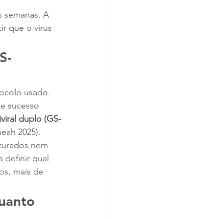
s semanas. A 
r que o virus 
S-
tocolo usado. 
de sucesso 
iviral duplo (GS-
heah 2025).
sturados nem 
definir qual 
os, mais de 
uanto 