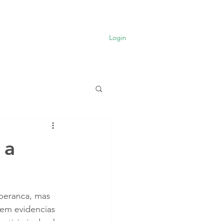
FHV
Mais
Login
 a
speranca, mas 
 em evidencias 