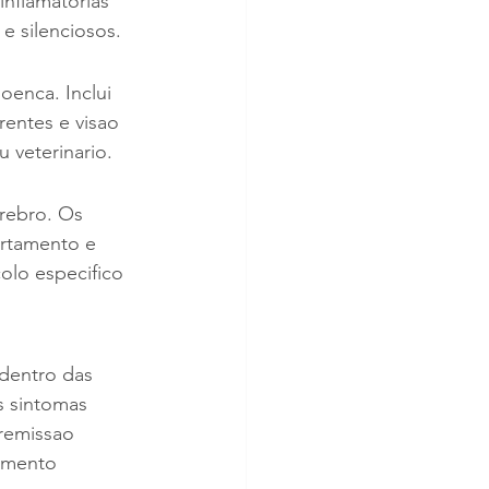
inflamatorias 
e silenciosos.
oenca. Inclui 
rentes e visao 
 veterinario.
rebro. Os 
ortamento e 
olo especifico 
dentro das 
s sintomas 
remissao 
amento 