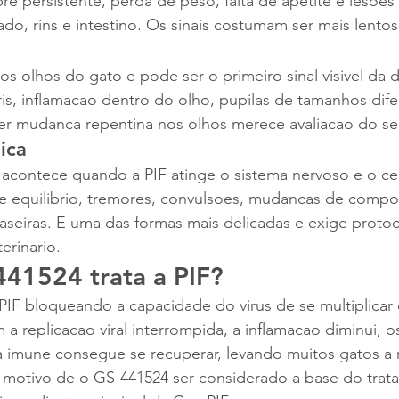
e persistente, perda de peso, falta de apetite e lesoes 
o, rins e intestino. Os sinais costumam ser mais lentos 
os olhos do gato e pode ser o primeiro sinal visivel da d
iris, inflamacao dentro do olho, pupilas de tamanhos dife
er mudanca repentina nos olhos merece avaliacao do seu
ica
 acontece quando a PIF atinge o sistema nervoso e o ce
 de equilibrio, tremores, convulsoes, mudancas de comp
raseiras. E uma das formas mais delicadas e exige protoc
erinario.
41524 trata a PIF?
PIF bloqueando a capacidade do virus de se multiplicar 
 a replicacao viral interrompida, a inflamacao diminui, o
a imune consegue se recuperar, levando muitos gatos a 
o motivo de o GS-441524 ser considerado a base do trat