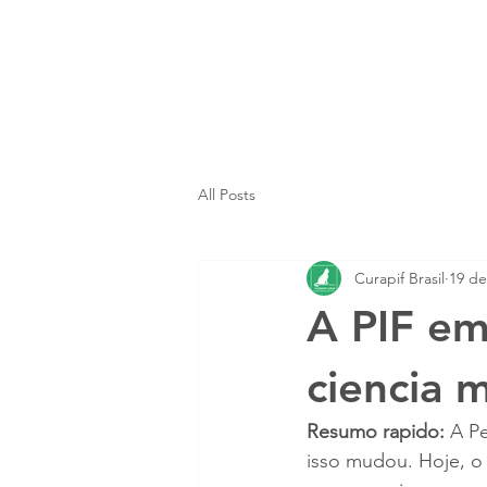
Inicio
Trata
All Posts
Curapif Brasil
19 de
A PIF em
ciencia 
Resumo rapido:
 A P
isso mudou. Hoje, o