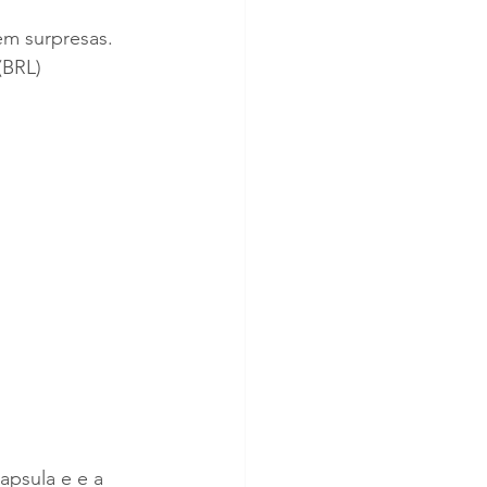
em surpresas. 
(BRL) 
apsula e e a 