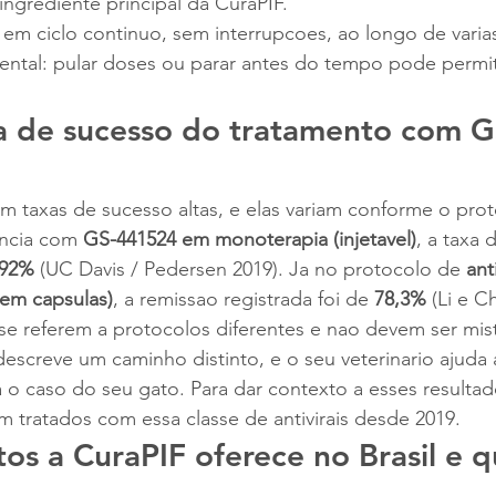
ngrediente principal da CuraPIF.
 em ciclo continuo, sem interrupcoes, ao longo de varia
ntal: pular doses ou parar antes do tempo pode permiti
xa de sucesso do tratamento com G
m taxas de sucesso altas, e elas variam conforme o pro
ncia com 
GS-441524 em monoterapia (injetavel)
, a taxa 
92%
 (UC Davis / Pedersen 2019). Ja no protocolo de 
ant
em capsulas)
, a remissao registrada foi de 
78,3%
 (Li e C
se referem a protocolos diferentes e nao devem ser mi
creve um caminho distinto, e o seu veterinario ajuda a 
a o caso do seu gato. Para dar contexto a esses resultad
am tratados com essa classe de antivirais desde 2019.
os a CuraPIF oferece no Brasil e q