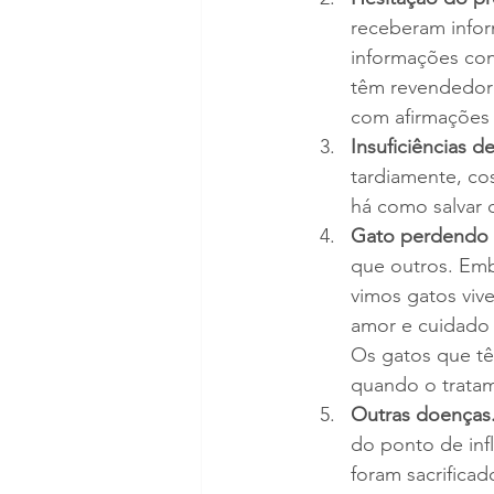
receberam infor
informações con
têm revendedore
com afirmações 
Insuficiências d
tardiamente, co
há como salvar 
Gato perdendo â
que outros. Embo
vimos gatos vi
amor e cuidado
Os gatos que tê
quando o trata
Outras doenças
do ponto de infl
foram sacrificad