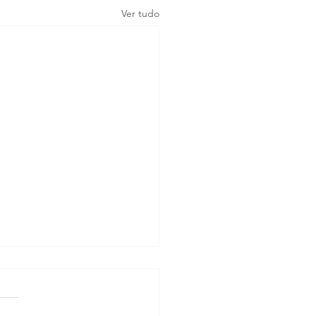
Ver tudo
 é o melhor tratamento
 PIF em gatos?
 já foi considerada sem