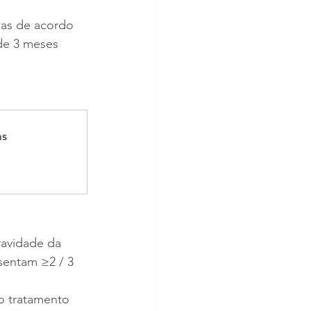
ias de acordo 
de 3 meses 
as
ravidade da 
esentam ≥2 / 3 
o tratamento 