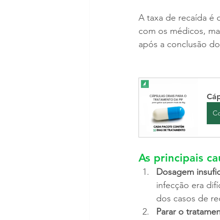
A taxa de recaída é
com os médicos, mas 
após a conclusão do 
Cáp
C
As principais c
Dosagem insufic
infecção era dif
dos casos de re
Parar o tratame