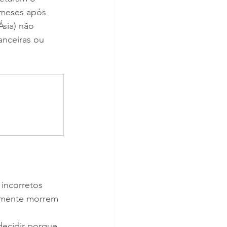
 meses após 
sia) não 
nceiras ou 
incorretos 
almente morrem 
decidir porque 