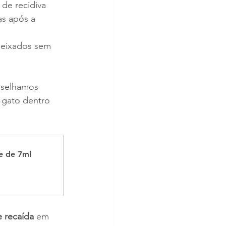
de recidiva 
s após a 
 deixados sem 
selhamos 
 gato dentro 
e de 7ml
e recaída
 em 