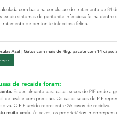
 calculada com base na conclusão do tratamento de 84 d
exibiu sintomas de peritonite infecciosa felina dentro 
tratamento de peritonite infecciosa felina.
sulas Azul | Gatos com mais de 4kg, pacote com 14 cápsul
omprar
ausas de recaída foram:
iente.
 Especialmente para casos secos de PIF onde a g
ícil de avaliar com precisão. Os casos secos de PIF repr
cidiva. O FIP úmido representa ≤⅓ casos de recidiva.
nto muito cedo.
 Às vezes, os proprietários interrompem 