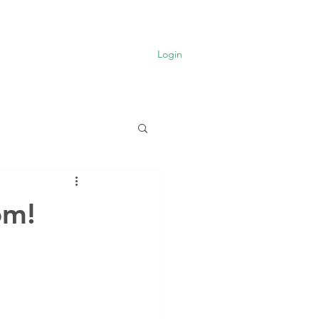
FHV
Mais
Login
om!