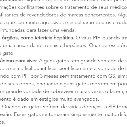
mações conflitantes sobre o tratamento de seus médico
flitantes de revendedores de marcas concorrentes. Alg
s que são muito agressivos e espalharão boatos e rude
infundadas para fazer uma venda.
e órgãos, como icterícia hepática.
 O vírus PIF, quando tr
stuma causar danos renais e hepáticos. Quando esse órg
o gato.
nimo para viver.
 Alguns gatos têm grande vontade de s
ra seja difícil quantificar cientificamente a vontade de s
vendo com PIF por 3 meses sem tratamento com GS, sim
 de seus donos, enquanto alguns gatos morrem em pou
m grande vontade de sobreviver muitas vezes o fazem,
mento é dado em estágios muito avançados.
.
 Quando os gatos sofriam de várias doenças, a PIF tor
exão. Esses gatos se tornaram simplesmente muito difíce
os.