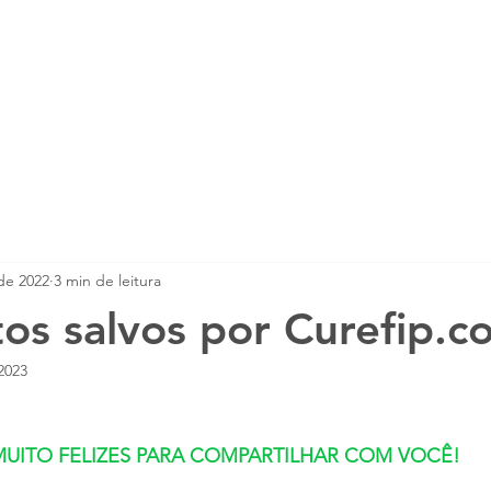
mento PIF
Tratamento FCV
Tratamento 
 de 2022
3 min de leitura
os salvos por Curefip.c
2023
MUITO FELIZES PARA COMPARTILHAR COM VOCÊ!