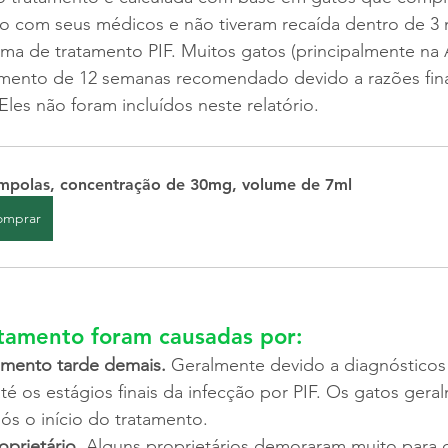
o com seus médicos e não tiveram recaída dentro de 3
ma de tratamento PIF. Muitos gatos (principalmente na Á
mento de 12 semanas recomendado devido a razões fina
les não foram incluídos neste relatório.
mpolas, concentração de 30mg, volume de 7ml
omprar
atamento foram causadas por:
tamento tarde demais.
 Geralmente devido a diagnósticos 
té os estágios finais da infecção por PIF. Os gatos ger
ós o início do tratamento.
prietário.
 Alguns proprietários demoraram muito para 