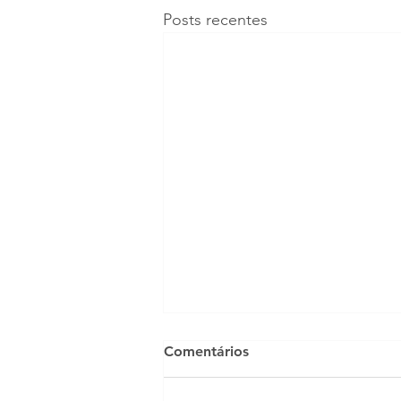
Posts recentes
PIF em Gatos no Brasil
Comentários
2026: Casos em Alta e
Proteção
Os diagnósticos de PIF