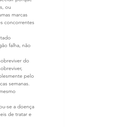
s, ou 
umas marcas 
s concorrentes 
atado 
ão falha, não 
obreviver do 
obreviver, 
plesmente pelo 
cas semanas. 
 mesmo 
nou-se a doença 
is de tratar e 