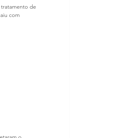
 tratamento de 
saiu com 
etaram o 