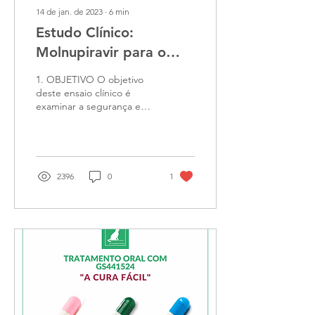
14 de jan. de 2023
∙
6
min
Estudo Clínico:
Molnupiravir para o
tratamiento da
1. OBJETIVO O objetivo
Peritonite Infecciosa
deste ensaio clínico é
examinar a segurança e
Felina
eficácia do Molnupiravir
para o tratamento da
Peritonite Infecciosa...
2396
0
1