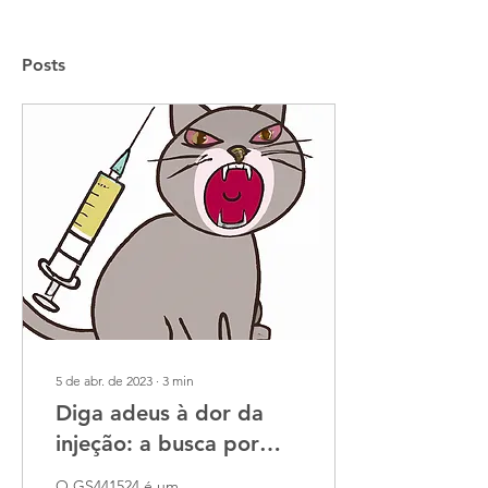
Posts
5 de abr. de 2023
∙
3
min
Diga adeus à dor da
injeção: a busca por
injeções indolores de
O GS441524 é um