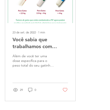
23 de set. de 2022
∙
1
min
Você sabia que
trabalhamos com
cápsulas ao invés de
Além de você ter uma
comprimidos?
dose específica para o
peso total do seu gatinho,
nossas cápsulas garantem
uma quantidade mais do
que suficiente...
29
0