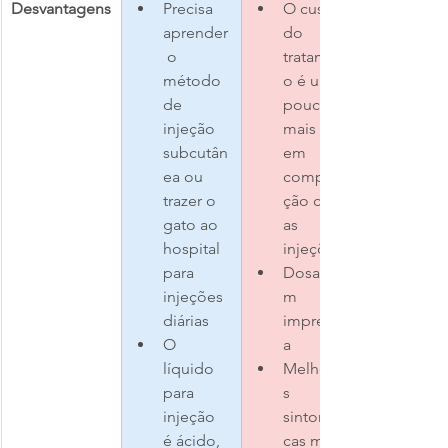
Desvantagens
Precisa 
O custo 
aprender
do 
 o 
tratament
método 
o é um 
de 
pouco 
injeção 
mais alto 
subcutân
em 
ea ou 
compara
trazer o 
ção com 
gato ao 
as 
hospital 
injeções
para 
Dosage
injeções 
m 
diárias
imprecis
O 
a
líquido 
Melhoria
para 
s 
injeção 
sintomáti
é ácido, 
cas mais 