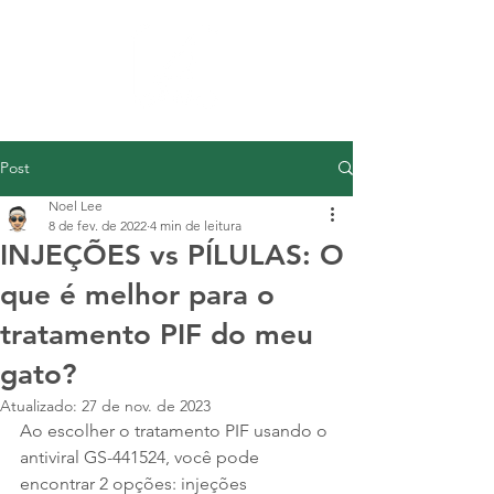
Post
Noel Lee
8 de fev. de 2022
4 min de leitura
INJEÇÕES vs PÍLULAS: O
que é melhor para o
tratamento PIF do meu
gato?
Atualizado:
27 de nov. de 2023
Ao escolher o tratamento PIF usando o 
antiviral GS-441524, você pode 
encontrar 2 opções: injeções 