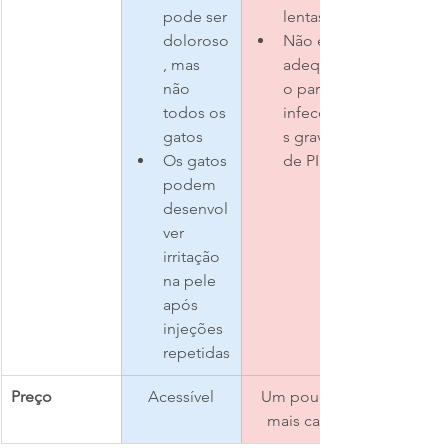
pode ser 
lentas
doloroso
Não é 
, mas 
adequad
não 
o para 
todos os 
infecçõe
gatos
s graves 
Os gatos 
de PIF
podem 
desenvol
ver 
irritação 
na pele 
após 
injeções 
repetidas
Preço
Acessível
Um pouco 
mais caro