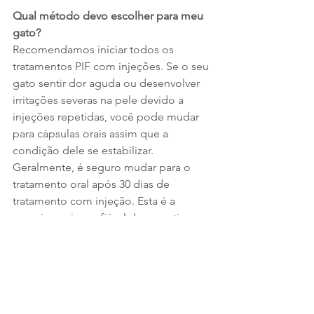
Qual método devo escolher para meu 
gato?
Recomendamos iniciar todos os 
tratamentos PIF com injeções. Se o seu 
gato sentir dor aguda ou desenvolver 
irritações severas na pele devido a 
injeções repetidas, você pode mudar 
para cápsulas orais assim que a 
condição dele se estabilizar. 
Geralmente, é seguro mudar para o 
tratamento oral após 30 dias de 
tratamento com injeção. Esta é a 
maneira mais confiável de garantir que 
uma quantidade suficiente de GS-
441524 seja fornecida ao longo do 
curso do tratamento PIF e menor 
probabilidade de reinfecção no futuro.