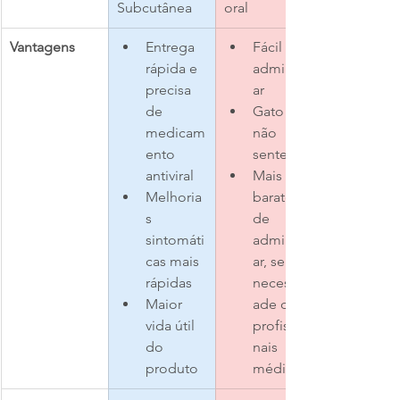
Subcutânea
oral
Vantagens
Entrega 
Fácil de 
rápida e 
administr
precisa 
ar
de 
Gato 
medicam
não 
ento 
sente dor
antiviral
Mais 
Melhoria
barato 
s 
de 
sintomáti
administr
cas mais 
ar, sem 
rápidas
necessid
Maior 
ade de 
vida útil 
profissio
do 
nais 
produto
médicos