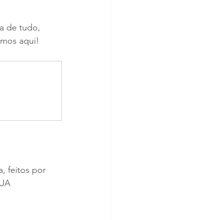
a de tudo, 
amos aqui!
 feitos por 
SUA 