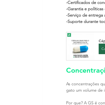
-Certificados de con
-Garantia e política
-Serviço de entrega 
-Suporte durante to
Cáp
C
Concentraç
As concentrações qu
gato um volume de in
Por que? A GS é conh