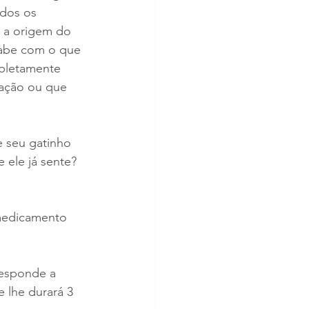
dos os 
 a origem do 
abe com o que 
mpletamente 
ação ou que 
 seu gatinho 
 ele já sente?
medicamento 
esponde a 
lhe durará 3 