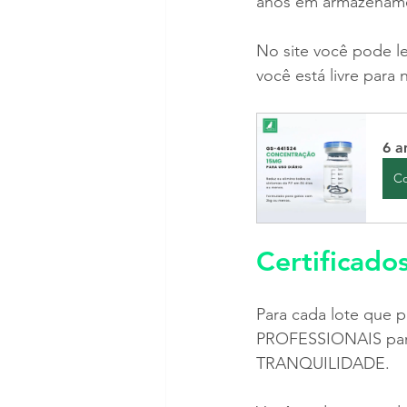
anos em armazenam
No site você pode l
você está livre para
6 a
C
Certificado
Para cada lote que p
PROFESSIONAIS para 
TRANQUILIDADE.