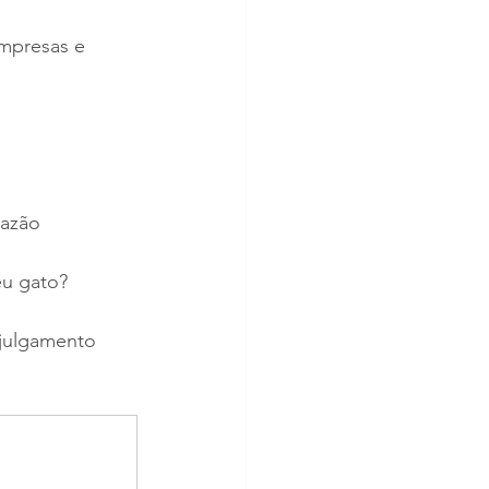
mpresas e 
azão 
eu gato?
 julgamento 