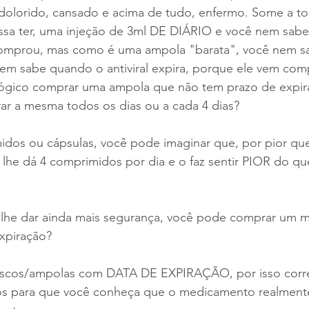
 dolorido, cansado e acima de tudo, enfermo. Some a to
ssa ter, uma injeção de 3ml DE DIÁRIO e você nem sabe
mprou, mas como é uma ampola "barata", você nem s
 nem sabe quando o antiviral expira, porque ele vem co
ógico comprar uma ampola que não tem prazo de expir
r a mesma todos os dias ou a cada 4 dias?
dos ou cápsulas, você pode imaginar que, por pior que
ê lhe dá 4 comprimidos por dia e o faz sentir PIOR do que
 lhe dar ainda mais segurança, você pode comprar um 
xpiração?
ascos/ampolas com DATA DE EXPIRAÇÃO, por isso corr
s para que você conheça que o medicamento realmente 