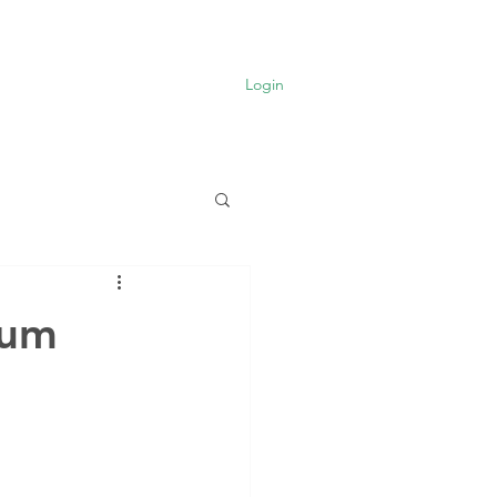
FHV
Mais
Login
 um